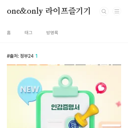
본문 바로가기
one&only 라이프즐기기
홈
태그
방명록
출처: 정부24
1