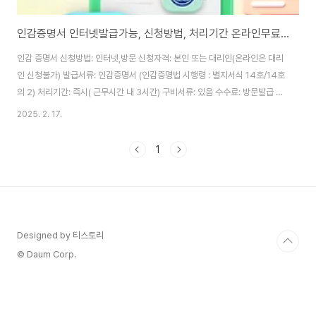
인감증명서 인터넷발급가능, 신청방법, 처리기간 온라인무료발급
인감 증명서 신청방법: 인터넷,방문 신청자격: 본인 또는 대리인(온라인은 대리
인 신청불가) 발급서류: 인감증명서 (인감증명법 시행령 : 별지서식 14호/14호
의 2) 처리기간: 즉시( 근무시간 내 3시간) 구비서류: 있음 수수료: 방문발급 -
600원, 인터넷발급 - 무료(온라인 무료발급) ▶인터넷(온라인)발급
2025. 2. 17.
방법: https://blog.naver.com/korea_gov/223597233237▶인감증
명서 발급 정부24사이
1
트:https://www.gov.kr/mw/AA020InfoCappView.do?
HighCtgCD=A05003&CappBizCD=13100000025&tp_seq=01 제
출 서류민원인이 제출해야 하는 서류- 없음 내국인이 신청하는 경우- 신분증
제시 ( 다음..
Designed by 티스토리
© Daum Corp.