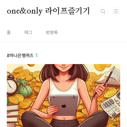
본문 바로가기
one&only 라이프즐기기
홈
태그
방명록
하나은행퀴즈
1