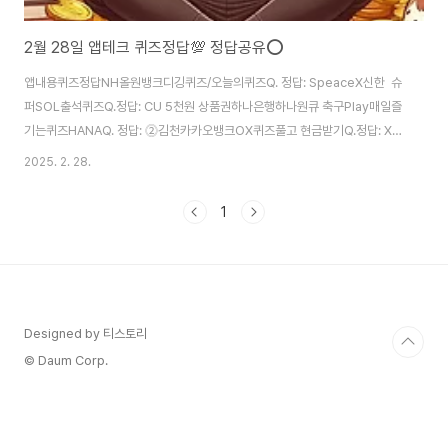
2월 28일 앱테크 퀴즈정답💯 정답공유⭕️
앱내용퀴즈정답NH올원뱅크디깅퀴즈/오늘의퀴즈Q. 정답: SpeaceX신한 슈
퍼SOL출석퀴즈Q.정답: CU 5천원 상품권하나은행하나원큐 축구Play매일즐
기는퀴즈HANAQ. 정답: ⓶김천카카오뱅크OX퀴즈풀고 현금받기Q.정답: X신
한은행신한SOLBANK쏠퀴즈Q. 정답: 1998년KB스타뱅킹퀴즈 Q.정답: O비
2025. 2. 28.
트버니오늘의 퀴즈 /오늘의상식퀴즈Q.정답: 디지털디톡스H.Point 오늘의
QUIZQ.정답: 2025년 4월 25일 KB PAY오늘의 퀴즈 매일오전10시~Q.정
1
답: 14대신한카드퀴즈팡팡Q.정답: 3만원삼성증권퀴즈풀고 선물받기Q.정답:
O폴센트상품퀴즈풀기Q.정답: 세라믹 #폴센트 #KBPAY # 퀴즈팡팡 #퀴즈
HANA #하나원큐Play # 디깅퀴즈 # 오늘의퀴즈
Designed by 티스토리
© Daum Corp.