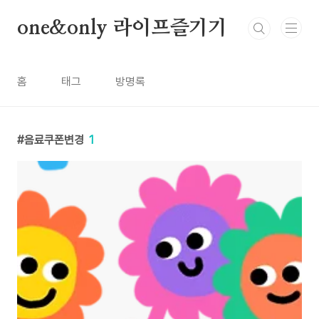
본문 바로가기
one&only 라이프즐기기
홈
태그
방명록
음료쿠폰변경
1