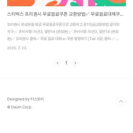
스티벅스 프리퀀시 무료음료쿠폰 교환방법✅ 무료음료대체쿠폰 사용꿀팁🍯 쿠폰 선물 가능⭕️
프리퀀시 완성본을 방금 무료음료쿠폰으로 교환하고 온1인🤗​교환방법 같이보
자구,✅ 준비사항: 미션3, 일반14 (완성본) ✅ 준비사항: 미션3, 일반14 (완성
본)✅ 프리퀀시 클릭​✅ 무료 음료 대체 e-쿠폰 발행하기 (Tall 3장) 클릭​ ✅ 쿠
폰발행하기 ✅ 쿠폰발행 확인​✅ 쿠폰발행 후 쿠폰보러기기​✅ 스타벅스 쿠폰함
2025. 7. 23.
에 3장 확인쿠폰 사용기간은 ~ 9월 17일까지그리고 이 쿠폰 선물가능할
까!???🤔발행한 무료음료쿠폰은 선물하기 가능⭕️​🎁무료음료쿠폰 선물하는
1
방법🎁선물하기 가능⭕️✅ 선물할 쿠폰 클릭 ✅ 선물하기 클릭​ ✅원하는 카드
디자인 선택 후 선물받는 사람 연락처 입력​✅ 선물 보내기🎁ㄲ ㄲ​무료음료 대
체쿠폰 사용꿀팁 🍯tip무료음료쿠폰이 얼마의 혜택인지 궁금,스벅 메뉴중 제
일 높은 가..
Designed by 티스토리
© Daum Corp.