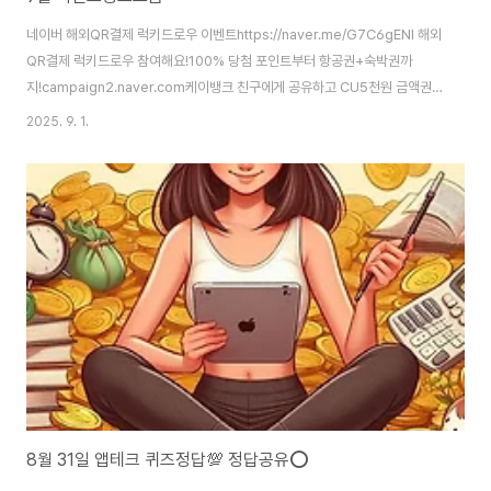
네이버 해외QR결제 럭키드로우 이벤트https://naver.me/G7C6gENl 해외
QR결제 럭키드로우 참여해요!100% 당첨 포인트부터 항공권+숙박권까
지!campaign2.naver.com케이뱅크 친구에게 공유하고 CU5천원 금액권
받기https://m.kbanknow.com/banking/k/3qYGSIo 케이뱅크에 초대합
2025. 9. 1.
니다혜택 좋고 간편한 제1금융권 은행m.kbanknow.com👇더 많은 이벤트
알아보기👇[네이버 블로그] 블로그를 소개합니다.하나둘셋 원온라이프 | 하나
둘셋https://m.blog.naver.com/forever8609 하나둘셋 원온라이프 : 네
이버 블로그하나둘셋 이벤트+@ 즐기기m.blog.naver.com
8월 31일 앱테크 퀴즈정답💯 정답공유⭕️