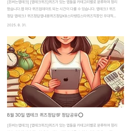
[돈버는앱테크] [앱테크퀴즈]퀴즈가 있는 앱들을 카테고리별로 분류하여 정리
했습니다.앱 마다 퀴즈업데이트 되는 시간이 다를 수 있습니다. 앱테크.1 퀴즈
정답 앱테크.1 퀴즈정답앱내용퀴즈정답KB스타뱅킹스타퀴즈직장인 우대적금
에서 우대이율 혜택을 받을 수 있는 조건으로 틀린 것은?정답: 3. 대중교통이용
2025. 8. 31.
신한카드퀴즈팡팡우리 가족 금융 피해시 최대 1억원까지 보상해주고 신규 가
입 시 올리브영 1만원권까지 받을 수 있는 서비스명은 무엇일까요?정답: 패밀
리케어신한은행SOL BANK쏠야구쏠퀴즈지는법을 잊은 한화 폰세 선수가 29
일 현재 개막16연승을 달성했스비다. 아래 중 메리저리거였던 폰세선수가 처
음1군 무대에 데뷔했던 팀으로 맞는것은?정답: 피츠버그 파이리츠NH올원뱅
크디깅퀴즈오늘의퀴즈-정답: NH올원뱅크 하나은행 ..
8월 30일 앱테크 퀴즈정답💯 정답공유⭕️
[돈버는앱테크] [앱테크퀴즈]퀴즈가 있는 앱들을 카테고리별로 분류하여 정리