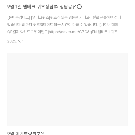
9월 1일 앱테크 퀴즈정답💯 정답공유⭕️
[돈버는앱테크] [앱테크퀴즈]퀴즈가 있는 앱들을 카테고리별로 분류하여 정리
했습니다.앱 마다 퀴즈업데이트 되는 시간이 다를 수 있습니다. [네이버 해외
QR결제 럭키드로우 이벤트]https://naver.me/G7C6gENl앱테크.1 퀴즈정
답 해외QR결제 럭키드로우 참여해요!100% 당첨 포인트부터 항공권+숙박권
2025. 9. 1.
까지!campaign2.naver.com [케이뱅크 친구에게 공유하고 CU5천원 금액
권 받기]https://m.kbanknow.com/banking/k/3qYGSIo 케이뱅크에 초
대합니다혜택 좋고 간편한 제1금융권 은행m.kbanknow.com 앱테크.1 퀴즈
정답앱내용퀴즈정답KB스타뱅킹스타퀴즈오늘부터 예금자보호한도가 기존 5
천만원에서 얼마까지 상향될까요?정답: 3. 1억원신한카드퀴즈팡팡9월은 ..
9월 이벤트링크모음