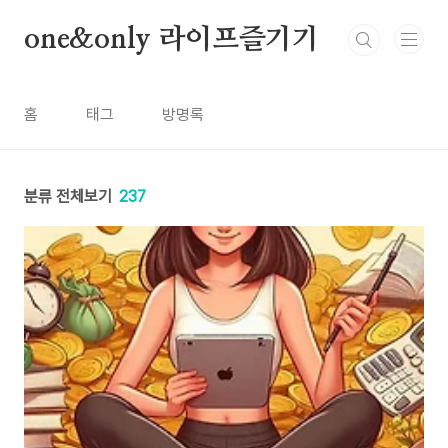
본문 바로가기
one&only 라이프즐기기
홈
태그
방명록
분류 전체보기
237