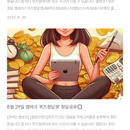
했습니다.앱 마다 퀴즈업데이트 되는 시간이 다를 수 있습니다. 앱테크.1 퀴즈
정답 앱테크.1 퀴즈정답앱내용퀴즈정답KB스타뱅킹스타퀴즈KB스타뱅킹 홈
화면을 내가 원하는 대로 편집할수 있다.정답: O신한카드퀴즈팡팡오후 2시전
2025. 8. 30.
에 간식이 먹고 싶다면 CU에서 세모를 찾자. 삼각김밥, 삼각샌드위치! CU에서
SOL페이 결제 시 즉시 할인되는 금액은?정답: 500원신한은행SOL BANK쏠
야구쏠퀴즈LG트윈스가 리그 최초로 12연속 위닝시리즈를 기록하며 선두를
굳히는 모습입니다. 아래 중 위닝시리즈의 의미로 맞는 것은?정답: 3연전 시리
즈에서 2승이상을 거두는 것 NH올원뱅크디깅퀴즈오늘의퀴즈-정답: NH올원
뱅크 하나은행 카카오뱅크 신한은행 신한S..
8월 29일 앱테크 퀴즈정답💯 정답공유⭕️
[돈버는앱테크] [앱테크퀴즈]퀴즈가 있는 앱들을 카테고리별로 분류하여 정리
했습니다.앱 마다 퀴즈업데이트 되는 시간이 다를 수 있습니다. 앱테크.1 퀴즈