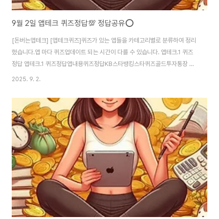
9월 2일 앱테크 퀴즈정답💯 정답공유⭕️
[돈버는앱테크] [앱테크퀴즈]퀴즈가 있는 앱들을 카테고리별로 분류하여 정리
했습니다.앱 마다 퀴즈업데이트 되는 시간이 다를 수 있습니다. 앱테크.1 퀴즈
정답 앱테크.1 퀴즈정답앱내용퀴즈정답KB스타뱅킹스타퀴즈골드투자통장 설
명으로 틀린 것은?정답: 2. 금을 보관할 금고가 필요하다.신한카드퀴즈팡팡겨
2025. 9. 2.
울을 기다리고 있다면? 스키장 무제한 이용해야죠 신한카드 단독판매 X5+ 시
즌패스 사전이벤트도 참여하고 최대 혜택 받으세요 25/26 시즌패스 1차 판매
일자는언제일까요?정답: 9월 9 일신한은행SOL BANK쏠야구쏠퀴즈삼성라
이온즈가 한화와 벌인 주말 3연전을 모두 승리하며 가을야구 진출 가능성을 높
였습니다. 역대 최다 포스트시즌 진출팀인 라이온즈는 지난 시즌까지 총 몇회
가을야구에 진출했을까요?정답: 30회NH올..