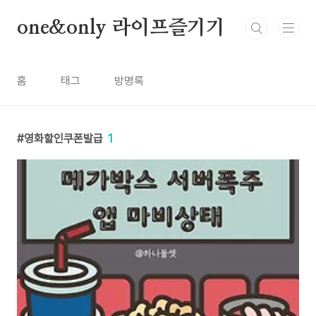
본문 바로가기
one&only 라이프즐기기
홈
태그
방명록
영화할인쿠폰발급
1