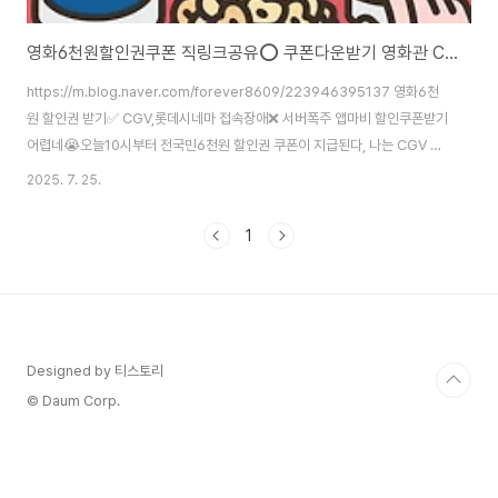
영화6천원할인권쿠폰 직링크공유⭕️ 쿠폰다운받기 영화관 CGV 롯데시네마 메가박스
https://m.blog.naver.com/forever8609/223946395137 영화6천
원 할인권 받기✅ CGV,롯데시네마 접속장애❌ 서버폭주 앱마비 할인쿠폰받기
어렵네😭오늘10시부터 전국민6천원 할인권 쿠폰이 지급된다, 나는 CGV 받
으려고 10시 정각 들어갔더니,,,, 계속 ...blog.naver.com 일단 앱접속은 포
2025. 7. 25.
기 😭​좀 잠잠해져야 접속 가능할것 같다,​기다리는겸 ​영화관 할인쿠폰다운받는
직링크 올릴께요. 서버 정상적으로 돌아오면링크타고 들어가서 쿠폰받으세요
1
🎉(로그인 필수!!!) CGV 영화6천원 할인쿠폰받기 링크
https://cgv.co.kr/mShrtU/7Dr2q 깊이 빠져 보다, CGV영화 그 이상의 다
양한 몰입의 경험을 만듭니다. DEEP DIVE SPACE, C..
Designed by 티스토리
© Daum Corp.