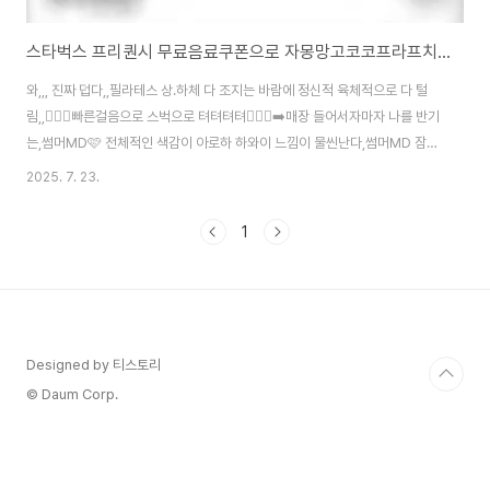
스타벅스 프리퀀시 무료음료쿠폰으로 자몽망고코코프라프치노 주문🥭
와,,, 진짜 덥다,,필라테스 상.하체 다 조지는 바람에 정신적 육체적으로 다 털
림,,🤦🏻‍♀️​빠른걸음으로 스벅으로 텨텨텨텨🏃🏻‍♀️‍➡️​매장 들어서자마자 나를 반기
는,썸머MD🩷 전체적인 색감이 아로하 하와이 느낌이 물씬난다,썸머MD 잠깐
보고가세유🤗 코코넛 반 잘라놓는것 같은 시리얼볼? 예쁨,키링예쁨, 하지만 잔
2025. 7. 23.
고 텅텅 구경만하자👀​얼마 전 프리퀀시 완성본 ,무료음료쿠폰으로 모두 교환
하셨져????​오늘은 작정하고 무료쿠폰 쓰러왔슴다,😆😆😆야무야무야무지게
1
할인 받았졍?음료 이름이 너무 길어서,,, 대체 뭐라 부르는지?자망코?😍 자망
코 그란데 주문했지요오_무료음료쿠폰 7,100원 할인적용개인컵할인 400원
할인적용총 결제금액 400원 내고 먹어요✌️자몽은 좋아하나, 망고는 별로 좋..
Designed by 티스토리
© Daum Corp.