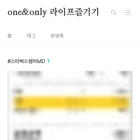
본문 바로가기
one&only 라이프즐기기
홈
태그
방명록
스타벅스썸머MD
1