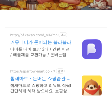
http://pf.kakao.com/_MAYmn
광고
커뮤니티가 돈이되는 블라블라
타어플 대비 보상 2배 / 간편 미션
/ 애플제품 교환가능 / 돈버는앱
https://sparrow-mart.co.kr/
광고
참새마트 - 돈버는 쇼핑습관 쇼
핑만 해도 포인트 적립
참새마트로 쇼핑하고 리워드 적립!
간단하게 혜택 받으세요. 쇼핑할때
엔 참새마트에 들러주세요! 참새가
쇼핑포인트를 물어다줄거에요!