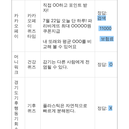
직접 OO하고 포인트 받
자!
정답:
카
카카
검색
카
오페
7월 22일 오늘 단 하루! 파
오
이
리바게뜨 최대 OOOOO원
11000
페
퀴즈
쿠폰지급
이
타임
보험료
내 또래와 평균 OOO를 비
교해 볼 수 있어요
머
니
건강
감기는 다른 사람에게 전
정답:
O
워
퀴즈
염될 수 있다.
크
경
기
도
기
후
기후
플라스틱은 자연적으로
행
정답:
X
퀴즈
빠르게 분해된다.
동
기
회
소