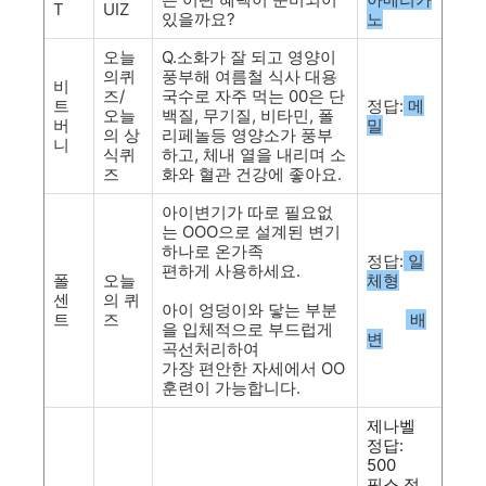
T
UIZ
있을까요?
노
오늘
Q.소화가 잘 되고 영양이
의퀴
풍부해 여름철 식사 대용
비
즈/
국수로 자주 먹는 00은 단
트
정답:
메
오늘
백질, 무기질, 비타민, 폴
버
밀
의 상
리페놀등 영양소가 풍부
니
식퀴
하고, 체내 열을 내리며 소
즈
화와 혈관 건강에 좋아요.
아이변기가 따로 필요없
는 OOO으로 설계된 변기
하나로 온가족
정답:
일
편하게 사용하세요.
폴
오늘
체형
센
의 퀴
아이 엉덩이와 닿는 부분
트
즈
배
을 입체적으로 부드럽게
변
곡선처리하여
가장 편안한 자세에서 OO
훈련이 가능합니다.
제나벨
정답:
500
픽스 정