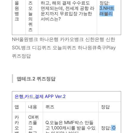
올
즈
하고, 해외 결제 수수료도
정답:
원
오
면제되는데, 전세계 공항 라
3.NH트
뱅
늘
운지까지 무료입장 가능한
래블리
크
의
서비스는?
퀴
즈
NH올원뱅크 하나은행 카카오뱅크 신한은행 신한
SOL뱅크 디깅퀴즈 오늘의퀴즈 하나원큐축구Play
퀴즈정답
앱테크.2
퀴즈정답
은행
,
카드
,
결제
APP Ver.2
앱
내용
퀴즈
정답
카
OX퀴
카
즈풀
Q.오늘은 MMF박스 만들
오
고
고 1,000캐시를 받을 수있
정답:
O