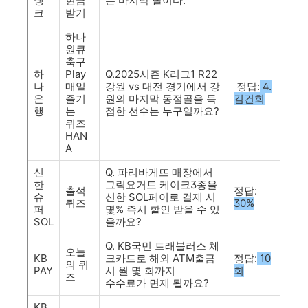
뱅
현금
는 마지막 날이다.
크
받기
하나
원큐
축구
하
Play
Q.2025시즌 K리그1 R22
나
매일
강원 vs 대전 경기에서 강
정답:
4.
은
즐기
원의 마지막 동점골을 득
김건희
행
는
점한 선수는 누구일까요?
퀴즈
HAN
A
신
Q. 파리바게뜨 매장에서
한
그릭요거트 케이크3종을
출석
정답:
슈
신한 SOL페이로 결제 시
퀴즈
30%
퍼
몇% 즉시 할인 받을 수 있
SOL
을까요?
Q. KB국민 트래블러스 체
오늘
KB
크카드로 해외 ATM출금
정답:
10
의 퀴
PAY
시 월 몇 회까지
회
즈
수수료가 면제 될까요?
KB