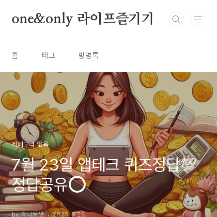
본문 바로가기
one&only 라이프즐기기
홈
태그
방명록
카테고리 없음
7월 23일 앱테크 퀴즈정답💯
정답공유⭕️
by l하나둘셋l
2025. 7. 23.