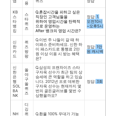
앱
퀴즈
정답
용
KB
Q.혼잡시간을 피하고 싶은
스
스
직장인 고객님들을
정답:
1.
타
타
위하여 영업시간을 탄력적
오전10시
퀴
뱅
으로 운영하는
~오후5시
즈
킹
After 뱅크의 영업 시간은?
Q.이번 주 나들이 갈 때 하
신
퀴
이패스 준비하세요. 신한 하
한
즈
정답:
1만
이 패스카드로 통행료 2만
카
팡
원 캐시백
원 이상 이용 시 받는 혜택
드
팡
은?
신
Q.삼성의 프랜차이즈 스타
쏠
한
구자욱 선수가 최근 팀의 상
야
은
승세에 큰 역할을 하고 있습
구
행
니다. 2012년 프로 데뷔한
정답:
3회
쏠
SOL
구자욱 선수는 현재까지 몇
퀴
BA
번의 골든글러브를 몇번 수
즈
NK
상했을까요?
디
깅
NH
퀴
Q.환율 100% 우대가 가능