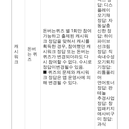
답: 디스
플레이
모기채
정답: 자
동살충
돈버는퀴즈 별 1회만 참여
신한 정
가능하고 출제된 캐시워
답: 하이
크 정답을 맞혀서 캐시를
파이브
캐
획득한 경우, 참여했던 캐
선크림
돈버
시
시워크 정답 또는 돈버는
정답: 직
는 퀴
워
퀴즈가 변경되더라도 다
속내수성
즈
크
시 참여할 수 없다. 수시로
모기퇴치
정답이변경될수 있음.
기정답:
■ 퀴즈의 문제와 캐시워
리튬폴리
크 정답은 앱 운영사에 의
머
해 변경될 수 있다.
연어토너
정답: 판
테놀
추경사업
정답: 창
업패키지
애사비구
미 정답:
과식