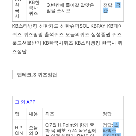
KB한
한
Q.빈칸에 들어갈 알맞은
정답:
금
국사
국
말을 쓰시오.
관
퀴즈
사
KB스타뱅킹 신한카드 신한슈퍼SOL KBPAY KB페이
퀴즈 퀴즈팡팡 출석퀴즈 오늘의퀴즈 삼성증권 퀴즈
풀고선물받기 KB한국사퀴즈 KB스타뱅킹 한국사 퀴
즈정답
앱테크.3 퀴즈정답
그 외
APP
앱
내용
퀴즈
정답
Q.7월 H.Point와 함께 💙
정답:
스
H.P
오늘
화 목 해💙 7/24 목요일에
타벅스
OIN
의 Q
는 어떤 혜택이 준비되어
아메리카