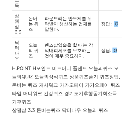
득
삼
돈버
파운드리는 반도체를 위
쩜
는 퀴
탁받아 생산하는 업체를
정답 :
O
삼
즈
말한다.
3.3
닥
오늘
렌즈삽입술을 할 때는 각
터
의 퀴
막내피세포를 보호하는
정답:
O
나
즈
것이 매우 중요하다.
우
H.POINT H포인트 비트버니 폴센트 오늘의퀴즈 오
늘의QUIZ 오늘의상식퀴즈 상품퀴즈풀기 퀴즈정답,
돈버는 퀴즈 캐시워크 카카오페이 카카오페이 퀴즈
타임 머니워크 건강퀴즈 경기도기후행동기회소득
기후퀴즈
삼쩜삼 3.3 돈버는퀴즈 닥터나우 오늘의 퀴즈